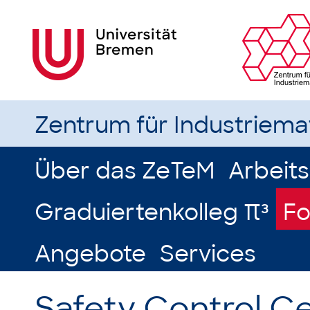
Zentrum für Industriem
Über das ZeTeM
Arbeit
Graduiertenkolleg π³
Fo
Angebote
Services
Safety Control Ce