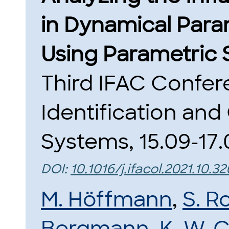
in Dynamical Param
Using Parametric Se
Third IFAC Confer
Identification and
Systems, 15.09-17.
DOI:
10.1016/j.ifacol.2021.10.32
M. Höffmann
,
S. R
Bergmann
,
K. W. 