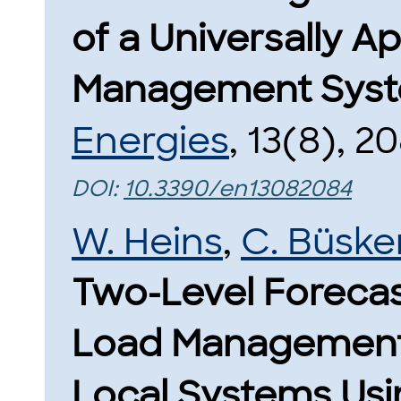
of a Universally A
Management Syst
Energies
, 13(8), 2
DOI:
10.3390/en13082084
W. Heins
,
C. Büske
Two-Level Foreca
Load Management
Local Systems Us