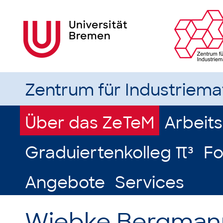
Zentrum für Industriem
Über das ZeTeM
Arbeit
Graduiertenkolleg π³
Fo
Angebote
Services
Wiebke Bergman