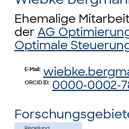
Ehemalige Mitarbeit
der
AG Optimierun
Optimale Steuerun
wiebke.bergm
E-Mail:
0000-0002-7
ORCID iD:
Forschungsgebiet
Regelung