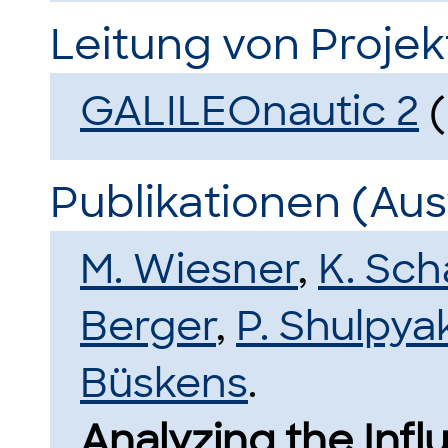
Leitung von Proje
GALILEOnautic 2
(
Publikationen (Au
M. Wiesner
,
K. Sch
Berger
,
P. Shulpya
Büskens
.
Analyzing the Inf