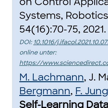
on Control Applica
Systems, Robotics,
54(16):70-75, 2021.
DOI:
10.1016/j.ifacol.2021.10.07
online unter:
https://www.sciencedirect.c
M. Lachmann
, J.
Bergmann
,
F. Jun
Self-Learning Dat