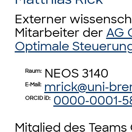
Externer wissensch
Mitarbeiter der
AG 
Optimale Steuerun
NEOS 3140
Raum:
mrick@uni-br
E-Mail:
0000-0001-5
ORCID iD:
Mitglied des Teams 