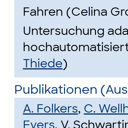
Fahren (Celina Gr
Untersuchung adap
hochautomatisiert
Thiede
)
Publikationen (Au
A. Folkers
,
C. Well
Evers
, V. Schwart