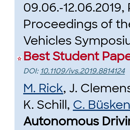
09.06.-12.06.2019, 
Proceedings of the
Vehicles Symposium
Best Student Pap
DOI:
10.1109/ivs.2019.8814124
M. Rick
, J. Clemen
K. Schill,
C. Büske
Autonomous Drivi