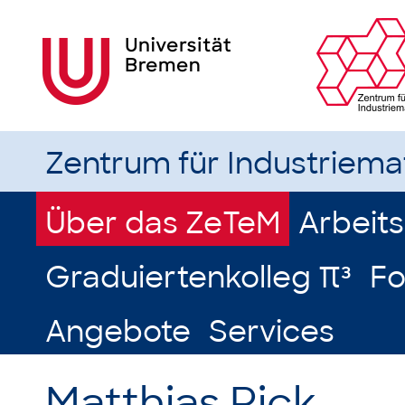
Zentrum für Industriem
Über das ZeTeM
Arbeit
Graduiertenkolleg π³
Fo
Angebote
Services
Matthias Rick