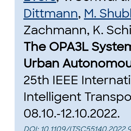
Dittmann
,
M. Shu
Zachmann, K. Schil
The OPA3L System
Urban Autonomous
25th IEEE Interna
Intelligent Transp
08.10.-12.10.2022.
DOI:
10.1109/ITSC55140.2022.