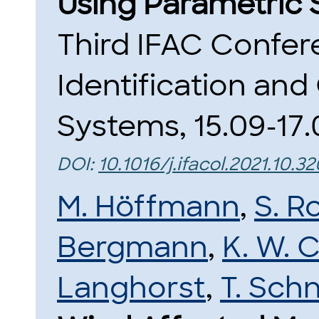
Using Parametric Se
Third IFAC Confer
Identification and
Systems, 15.09-17.
DOI:
10.1016/j.ifacol.2021.10.32
M. Höffmann
,
S. R
Bergmann
,
K. W. 
Langhorst
,
T. Sch