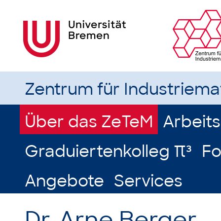
Zentrum für Industriem
Über das ZeTeM
Arbeit
Graduiertenkolleg π³
Fo
Angebote
Services
Dr. Arne Berger