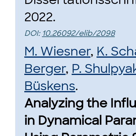
2022.
DOI:
10.26092/elib/2098
M. Wiesner
,
K. Sch
Berger
,
P. Shulpya
Büskens
.
Analyzing the Inf
in Dynamical Param