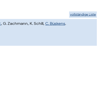
vollständige Liste
t
, G. Zachmann, K. Schill,
C. Büskens
.