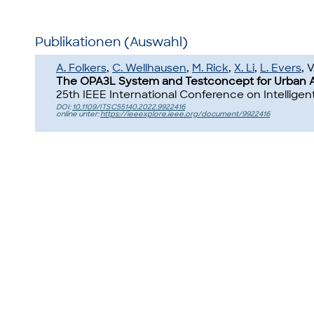
Publikationen (Auswahl)
A. Folkers
,
C. Wellhausen
,
M. Rick
,
X. Li
,
L. Evers
, 
The OPA3L System and Testconcept for Urban A
25th IEEE International Conference on Intelligent
DOI:
10.1109/ITSC55140.2022.9922416
online unter:
https://ieeexplore.ieee.org/document/9922416