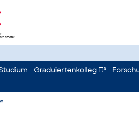
Studium
Graduiertenkolleg π³
Forsch
nn