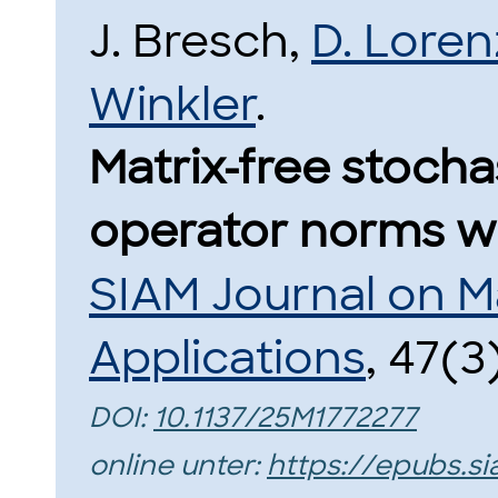
J. Bresch,
D. Loren
Winkler
.
Matrix-free stocha
operator norms wi
SIAM Journal on Ma
Applications
, 47(3
DOI:
10.1137/25M1772277
online unter:
https://epubs.si