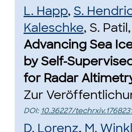
L. Happ
,
S. Hendri
Kaleschke
, S. Pati
Advancing Sea Ice
by Self-Supervise
for Radar Altimetry
Zur Veröffentlichu
DOI:
10.36227/techrxiv.176823
D. Lorenz
,
M. Wink