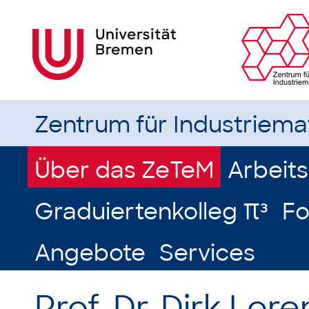
Zentrum für Industriem
Über das ZeTeM
Arbeit
Graduiertenkolleg π³
Fo
Angebote
Services
Prof. Dr. Dirk Lore