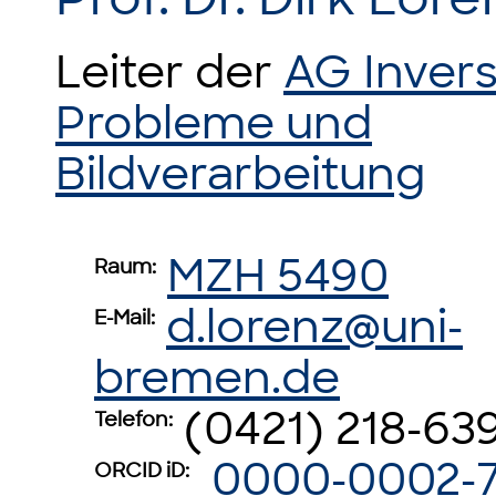
Leiter der
AG Inver
Probleme und
Bildverarbeitung
MZH 5490
Raum:
d.lorenz@uni-
E-Mail:
bremen.de
(0421) 218-63
Telefon:
0000-0002-7
ORCID iD: