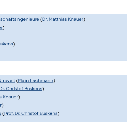
tschaftsingenieure
(
Dr. Matthias Knauer
)
er
)
Büskens
)
 Umwelt
(
Malin Lachmann
)
 Dr. Christof Büskens
)
as Knauer
)
r
)
g
(
Prof. Dr. Christof Büskens
)