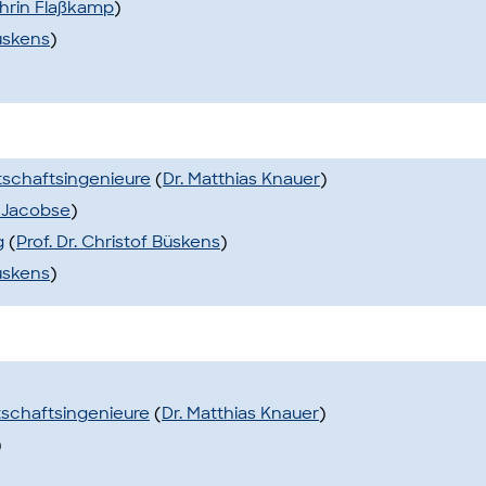
athrin Flaßkamp
)
Büskens
)
tschaftsingenieure
(
Dr. Matthias Knauer
)
 Jacobse
)
g
(
Prof. Dr. Christof Büskens
)
Büskens
)
tschaftsingenieure
(
Dr. Matthias Knauer
)
)