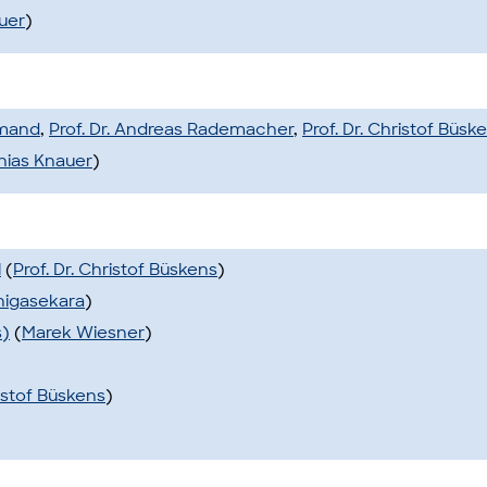
auer
)
hmand
,
Prof. Dr. Andreas Rademacher
,
Prof. Dr. Christof Büsk
thias Knauer
)
l
(
Prof. Dr. Christof Büskens
)
nigasekara
)
s)
(
Marek Wiesner
)
ristof Büskens
)