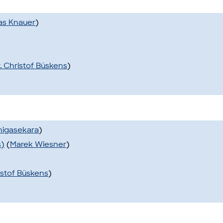
ias Knauer
)
r. Christof Büskens
)
nigasekara
)
s)
(
Marek Wiesner
)
ristof Büskens
)