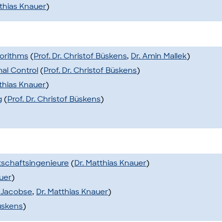
tthias Knauer
)
gorithms
(
Prof. Dr. Christof Büskens
,
Dr. Amin Mallek
)
mal Control
(
Prof. Dr. Christof Büskens
)
tthias Knauer
)
g
(
Prof. Dr. Christof Büskens
)
tschaftsingenieure
(
Dr. Matthias Knauer
)
auer
)
 Jacobse
,
Dr. Matthias Knauer
)
Büskens
)