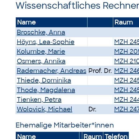
Wissenschaftliches Rechne
Name
Raum
Broschke, Anna
Höyns, Lea-Sophie
MZH 24
Kolumbe, Marie
MZH 20
Osmers, Annika
MZH 21
Rademacher, Andreas
Prof. Dr.
MZH 24
Thiede, Dominika
MZH 24
Thode, Magdalena
MZH 24
Tienken, Petra
MZH 24
Wolovick, Michael
Dr.
MZH 24
Ehemalige Mitarbeiter*innen
Name
Raum
Telefon