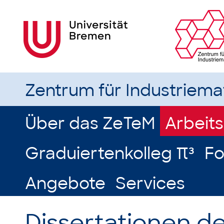
Zentrum für Industriem
Über das ZeTeM
Arbeit
Graduiertenkolleg π³
Fo
Angebote
Services
Dissertationen d