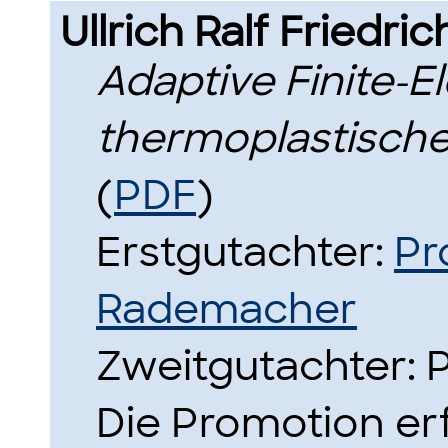
Ullrich Ralf Friedr
Adaptive Finite-
thermoplastisch
(
PDF
)
Erstgutachter:
Pr
Rademacher
Zweitgutachter: P
Die Promotion erf