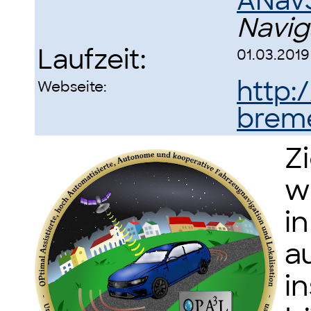
ANav
Navig
Laufzeit:
01.03.2019
http:
Webseite:
brem
Zi
w
i
a
i