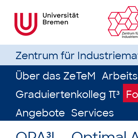
Zentrum für Industriem
Über das ZeTeM
Arbeit
Graduiertenkolleg π³
Fo
Angebote
Services
OPA³L - Optimal A