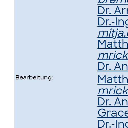
Dr. A
Dr.-In
mitja
Matth
mric
Dr. A
Matth
Bearbeitung:
mric
Dr. A
Grace
Dr.-I