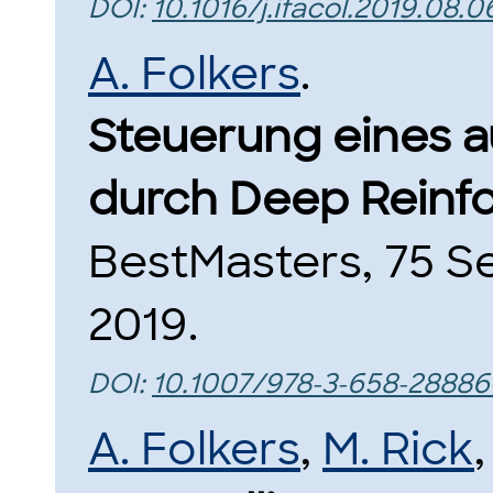
DOI:
10.1016/j.ifacol.2019.08.0
A. Folkers
.
Steuerung eines 
durch Deep Reinf
BestMasters, 75 Se
2019.
DOI:
10.1007/978-3-658-28886
A. Folkers
,
M. Rick