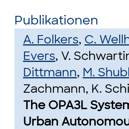
Publikationen
A. Folkers
,
C. Well
Evers
, V. Schwart
Dittmann
,
M. Shu
Zachmann, K. Schil
The OPA3L System
Urban Autonomous