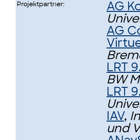
AG Ko
Projektpartner:
Unive
AG Co
Virtue
Brem
LRT 9
BW M
LRT 9
Unive
IAV
,
I
und 