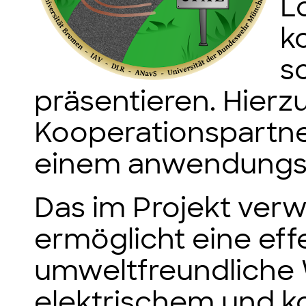
L
k
s
präsentieren. Hierzu
Kooperationspartne
einem anwendungsn
Das im Projekt ver
ermöglicht eine eff
umweltfreundliche
elektrischem und k