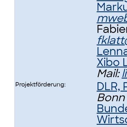
Mark
mweb
Fabie
fklat
Lenna
Xibo L
Mail:
DLR,
Projektförderung:
Bonn
Bunde
Wirts