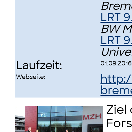
Brem
LRT 9
BW M
LRT 9
Unive
Laufzeit:
01.09.2016
http:
Webseite:
brem
Ziel
For