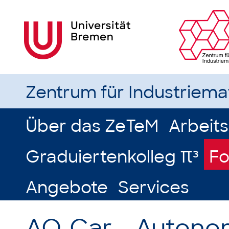
Zentrum für Industriem
Über das ZeTeM
Arbeit
Graduiertenkolleg π³
Fo
Angebote
Services
AO-Car – Autono