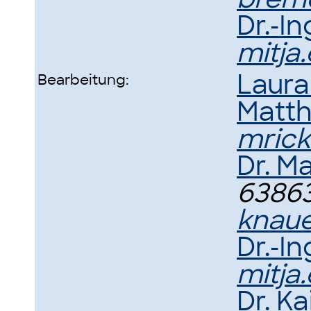
Dr.-In
mitja
Laur
Bearbeitung:
Matth
mric
Dr. M
63863,
knau
Dr.-In
mitja
Dr. K