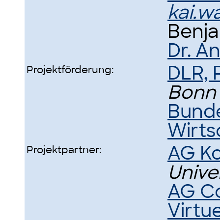
kai.w
Benj
Dr. A
DLR,
Projektförderung:
Bonn
Bunde
Wirts
AG Ko
Projektpartner:
Unive
AG Co
Virtue