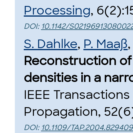
Processing
, 6(2):
DOI:
10.1142/S0219691308002
S. Dahlke
,
P. Maaß
Reconstruction of 
densities in a na
IEEE Transactions
Propagation, 52(6
DOI:
10.1109/TAP.2004.829409