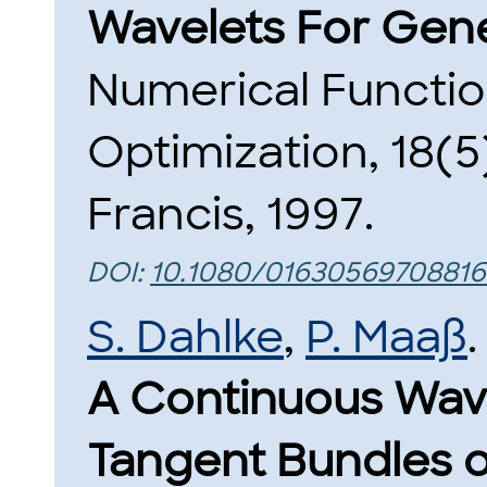
Wavelets For Gene
Numerical Functio
Optimization, 18(5
Francis, 1997.
DOI:
10.1080/01630569708816
S. Dahlke
,
P. Maaß
.
A Continuous Wav
Tangent Bundles o