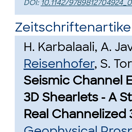
DOI:
10.1142/9789812704924_
Zeitschriftenartikel
H. Karbalaali, A. J
Reisenhofer
, S. To
Seismic Channel 
3D Shearlets - A S
Real Channelized 
Geophysical Pros