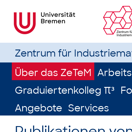
Zentrum für Industriem
Über das ZeTeM
Arbeit
Graduiertenkolleg π³
Fo
Angebote
Services
Publikationen von 