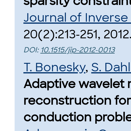
sparsity constraint
Journal of Inverse
20(2):213-251, 2012
DOI:
10.1515/jip-2012-0013
T. Bonesky
,
S. Dah
Adaptive wavelet 
reconstruction for
conduction probl