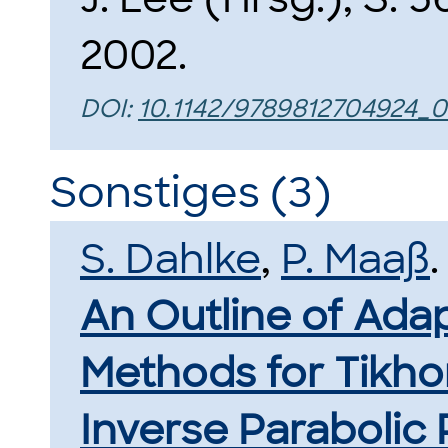
2002.
DOI:
10.1142/9789812704924_
Sonstiges (3)
S. Dahlke
,
P. Maaß
.
An Outline of Ada
Methods for Tikho
Inverse Parabolic