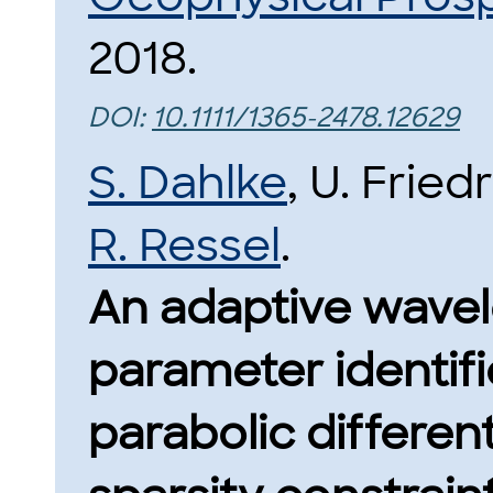
2018.
DOI:
10.1111/1365-2478.12629
S. Dahlke
, U. Fried
R. Ressel
.
An adaptive wavele
parameter identifi
parabolic differen