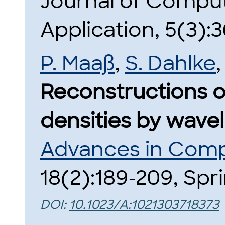
Journal of Comput
Application, 5(3):3
P. Maaß
,
S. Dahlke
Reconstructions o
densities by wavel
Advances in Comp
18(2):189-209, Spr
DOI:
10.1023/A:1021303718373