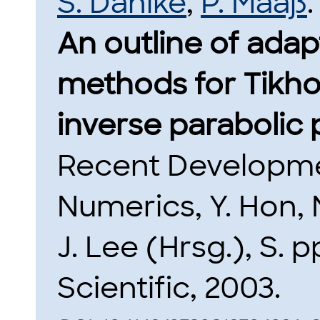
S. Dahlke
,
P. Maaß
.
An outline of adap
methods for Tikho
inverse parabolic
Recent Developme
Numerics, Y. Hon,
J. Lee (Hrsg.), S. 
Scientific, 2003.