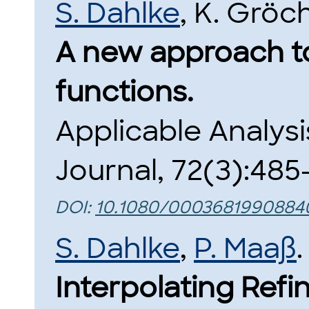
S. Dahlke
, K. Gröc
A new approach to
functions.
Applicable Analysi
Journal, 72(3):485
DOI:
10.1080/0003681990884
S. Dahlke
,
P. Maaß
.
Interpolating Ref