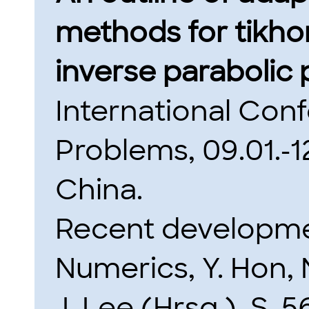
methods for tikhon
inverse parabolic
International Con
Problems, 09.01.-1
China.
Recent developme
Numerics, Y. Hon,
J. Lee (Hrsg.), S. 5