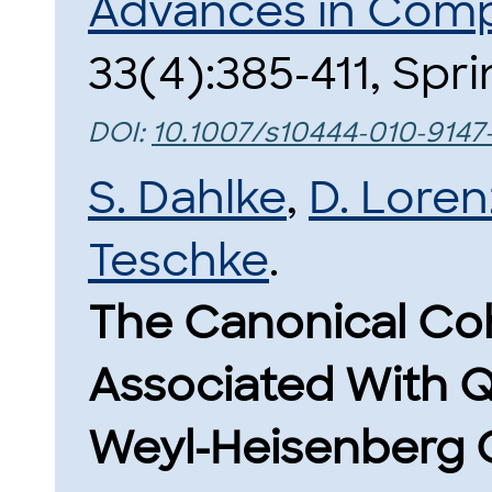
Advances in Comp
33(4):385-411, Spri
DOI:
10.1007/s10444-010-9147
S. Dahlke
,
D. Loren
Teschke
.
The Canonical Co
Associated With Q
Weyl-Heisenberg 