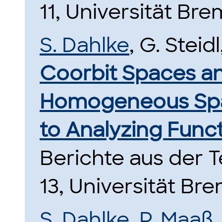
11, Universität Bre
S. Dahlke
, G. Steidl
Coorbit Spaces a
Homogeneous Spac
to Analyzing Func
Berichte aus der
13, Universität Br
S. Dahlke
,
P. Maaß