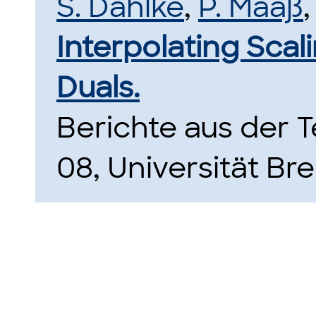
S. Dahlke
,
P. Maaß
Interpolating Scal
Duals.
Berichte aus der
08, Universität Br