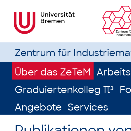
Zentrum für Industriem
Über das ZeTeM
Arbeit
Graduiertenkolleg π³
Fo
Angebote
Services
Publikationen von 