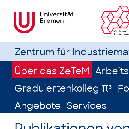
Zentrum für Industriem
Über das ZeTeM
Arbeit
Graduiertenkolleg π³
Fo
Angebote
Services
Publikationen von