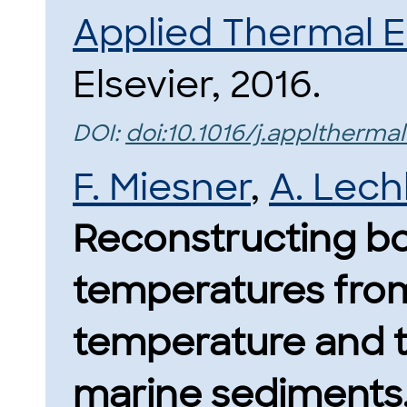
Applied Thermal 
Elsevier, 2016.
DOI:
doi:10.1016/j.appltherma
F. Miesner
,
A. Lechl
Reconstructing b
temperatures fro
temperature and th
marine sediments