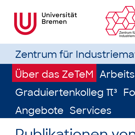
Zentrum für Industriem
Über das ZeTeM
Arbeit
Graduiertenkolleg π³
Fo
Angebote
Services
Publikationen von