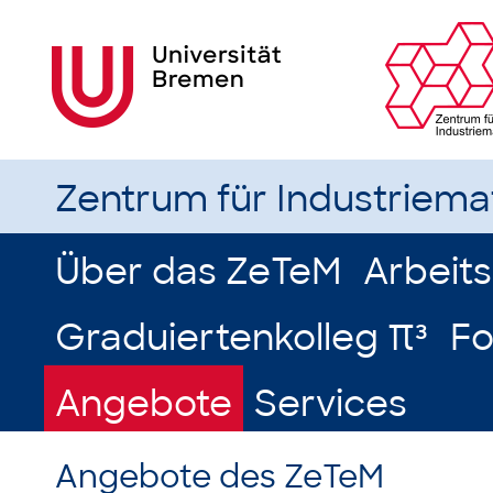
Zentrum für Industriem
Über das ZeTeM
Arbeit
Graduiertenkolleg π³
Fo
Angebote
Services
Angebote des ZeTeM