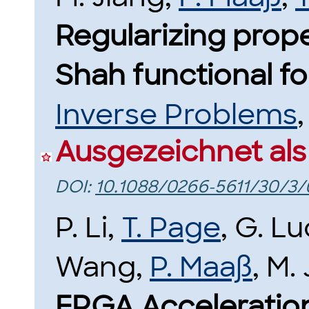
Regularizing prop
Shah functional fo
Inverse Problems
Ausgezeichnet als
DOI:
10.1088/0266-5611/30/3
P. Li,
T. Page
, G. L
Wang,
P. Maaß
, M.
FPGA Acceleration