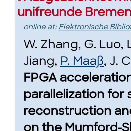
unifreunde Breme
online at:
Elektronische Bibli
W. Zhang, G. Luo, 
Jiang,
P. Maaß
, J. 
FPGA acceleratio
parallelization fo
reconstruction a
on the Mumford-Sh