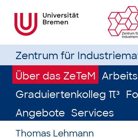
Zentrum für Industriem
Über das ZeTeM
Arbeit
Graduiertenkolleg π³
Fo
Angebote
Services
Thomas Lehmann