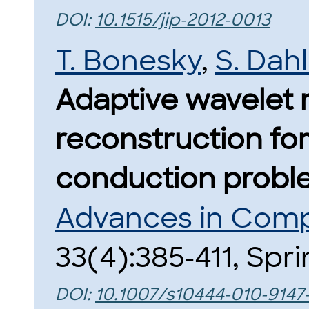
DOI:
10.1515/jip-2012-0013
T. Bonesky
,
S. Dah
Adaptive wavelet 
reconstruction for
conduction probl
Advances in Comp
33(4):385-411, Spri
DOI:
10.1007/s10444-010-9147