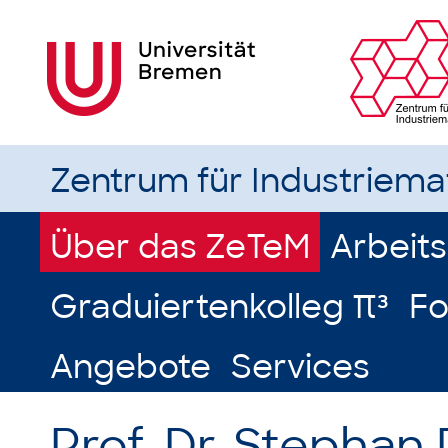
Zentrum für Industriem
Über das ZeTeM
Arbeit
Graduiertenkolleg π³
Fo
Angebote
Services
Prof. Dr. Stephan