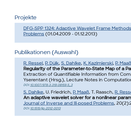
Projekte
DFG-SPP 1324: Adaptive Wavelet Frame Methods f
Problems
(01.04.2009 - 01.12.2013)
Publikationen (Auswahl)
R. Ressel
,
P. Dülk
,
S. Dahlke
,
K. Kazimierski
,
P. Maa
Regularity of the Parameter-to-State Map of a Para
Extraction of Quantifiable Information from Co
Yserentant (Hrsg.), Lecture Notes in Computation
DOI:
10.1007/978-3-319-08159-5_3
S. Dahlke
, U. Friedrich,
P. Maaß
, T. Raasch,
R. Ress
An adaptive wavelet solver for a nonlinear parame
Journal of Inverse and Ill-posed Problems
, 20(2):
DOI:
10.1515/jip-2012-0013