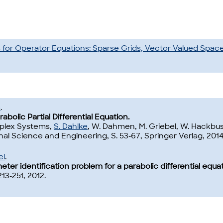
or Operator Equations: Sparse Grids, Vector-Valued Spaces,
ß
.
bolic Partial Differential Equation.
mplex Systems,
S. Dahlke
, W. Dahmen, M. Griebel, W. Hackbusc
al Science and Engineering, S. 53-67, Springer Verlag, 2014
el
.
ter identification problem for a parabolic differential equat
213-251, 2012.