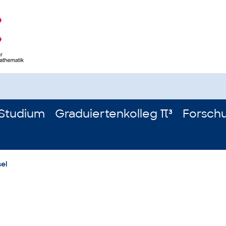
Studium
Graduiertenkolleg π³
Forsch
sel