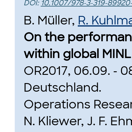
DOI:
10.1007/978-3-319-89920
B. Müller,
R. Kuhlm
On the performan
within global MINL
OR2017, 06.09. - 08
Deutschland.
Operations Resea
N. Kliewer, J. F. E