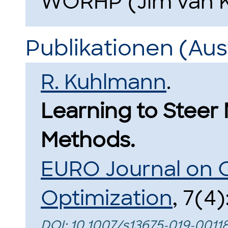
WORHP (Jim van K
Publikationen (Au
R. Kuhlmann
.
Learning to Steer 
Methods.
EURO Journal on 
Optimization
, 7(4)
DOI:
10.1007/s13675-019-0011