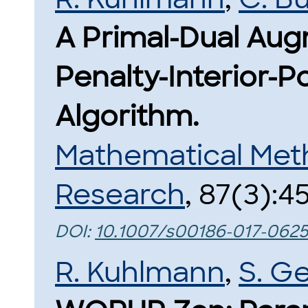
A Primal-Dual Au
Penalty-Interior-Po
Algorithm.
Mathematical Met
Research
, 87(3):4
DOI:
10.1007/s00186-017-0625
R. Kuhlmann
,
S. G