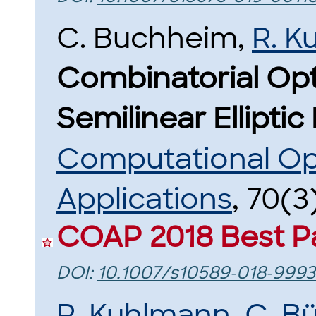
C. Buchheim,
R. K
Combinatorial Opt
Semilinear Elliptic
Computational Op
Applications
, 70(3
COAP 2018 Best P
DOI:
10.1007/s10589-018-9993
R. Kuhlmann
,
C. B