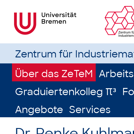
Zentrum für Industriem
Über das ZeTeM
Arbeit
Graduiertenkolleg π³
Fo
Angebote
Services
Dr. Renke Kuhlm