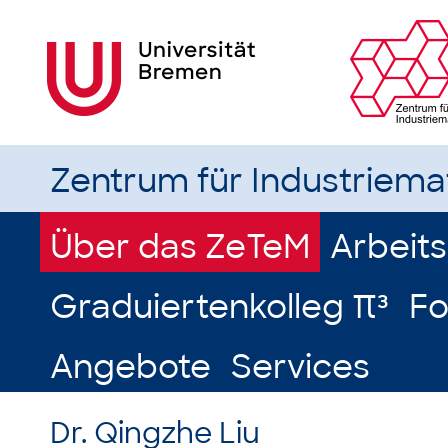
Zentrum für Industriem
Über das ZeTeM
Arbeit
Graduiertenkolleg π³
Fo
Angebote
Services
Dr. Qingzhe Liu