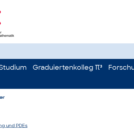
Studium
Graduiertenkolleg π³
Forsch
ker
ung und PDEs