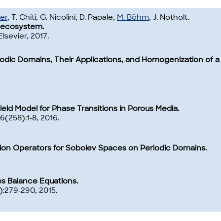
er
, T. Chiti, G. Nicolini, D. Papale,
M. Böhm
, J. Notholt.
id ecosystem.
Elsevier, 2017.
dic Domains, Their Applications, and Homogenization of a P
eld Model for Phase Transitions in Porous Media.
16(258):1-8, 2016.
ion Operators for Sobolev Spaces on Periodic Domains.
s Balance Equations.
2):279-290, 2015.