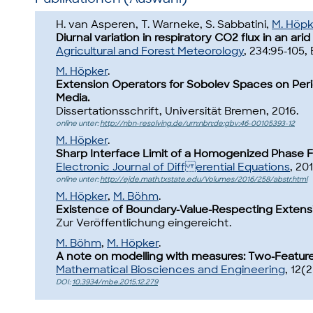
H. van Asperen, T. Warneke, S. Sabbatini,
M. Höpk
Diurnal variation in respiratory CO2 flux in an ar
Agricultural and Forest Meteorology
, 234:95-105, 
M. Höpker
.
Extension Operators for Sobolev Spaces on Perio
Media.
Dissertationsschrift, Universität Bremen, 2016.
online unter:
http://nbn-resolving.de/urn:nbn:de:gbv:46-00105393-12
M. Höpker
.
Sharp Interface Limit of a Homogenized Phase Fi
Electronic Journal of Diff erential Equations
, 20
online unter:
http://ejde.math.txstate.edu/Volumes/2016/258/abstr.html
M. Höpker
,
M. Böhm
.
Existence of Boundary-Value-Respecting Extens
Zur Veröffentlichung eingereicht.
M. Böhm
,
M. Höpker
.
A note on modelling with measures: Two-Feature
Mathematical Biosciences and Engineering
, 12(
DOI:
10.3934/mbe.2015.12.279