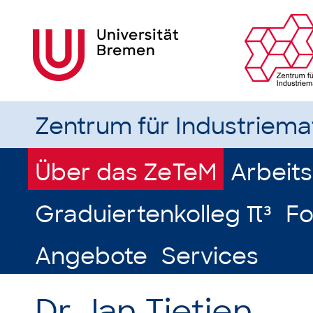
Zentrum für Industriem
Über das ZeTeM
Arbeit
Graduiertenkolleg π³
Fo
Angebote
Services
Dr. Jan Tietjen