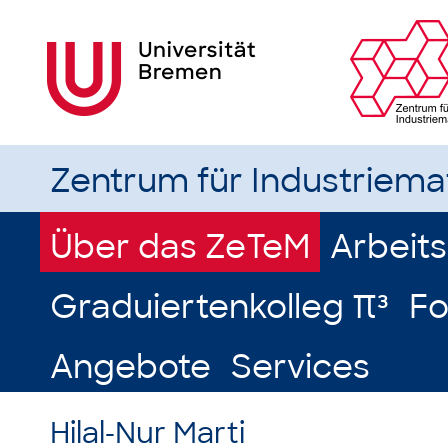
Zentrum für Industriem
Über das ZeTeM
Arbeit
Graduiertenkolleg π³
Fo
Angebote
Services
Hilal-Nur Marti