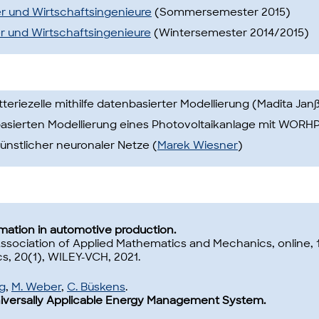
r und Wirtschaftsingenieure
(Sommersemester 2015)
r und Wirtschaftsingenieure
(Wintersemester 2014/2015)
riezelle mithilfe datenbasierter Modellierung (Madita Jan
asierten Modellierung eines Photovoltaikanlage mit WORHP
künstlicher neuronaler Netze (
Marek Wiesner
)
mation in automotive production.
sociation of Applied Mathematics and Mechanics, online, 15
, 20(1), WILEY-VCH, 2021.
ng
,
M. Weber
,
C. Büskens
.
Universally Applicable Energy Management System.