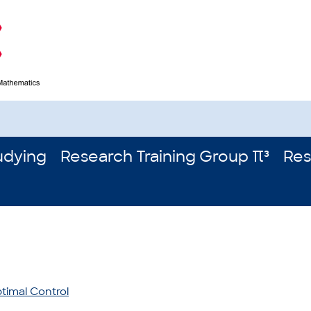
udying
Research Training Group π³
Res
timal Control