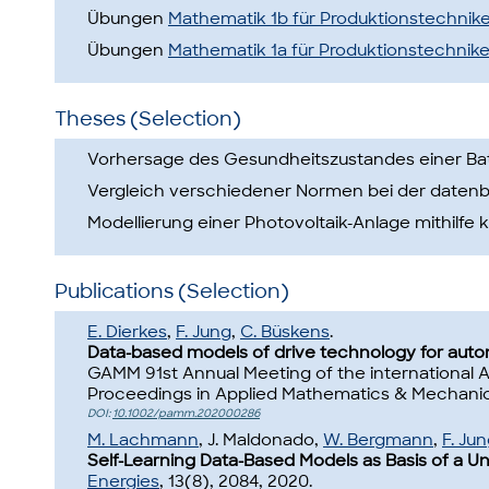
Übungen
Mathematik 1b für Produktionstechnike
Übungen
Mathematik 1a für Produktionstechnike
Theses (Selection)
Vorhersage des Gesundheitszustandes einer Batte
Vergleich verschiedener Normen bei der datenb
Modellierung einer Photovoltaik-Anlage mithilfe 
Publications (Selection)
E. Dierkes
,
F. Jung
,
C. Büskens
.
Data-based models of drive technology for auto
GAMM 91st Annual Meeting of the international As
Proceedings in Applied Mathematics & Mechanics
DOI:
10.1002/pamm.202000286
M. Lachmann
, J. Maldonado,
W. Bergmann
,
F. Ju
Self-Learning Data-Based Models as Basis of a 
Energies
, 13(8), 2084, 2020.