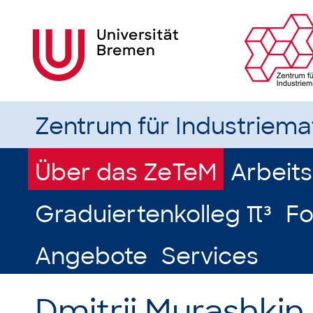
Zentrum für Industriem
Über das ZeTeM
Arbeit
Graduiertenkolleg π³
Fo
Angebote
Services
Dmitrii Murashkin