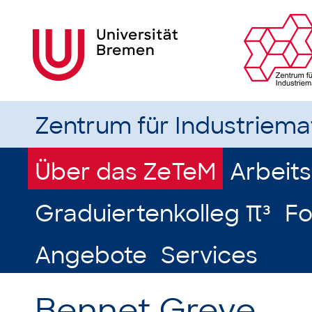
Zentrum für Industriem
Über das ZeTeM
Arbeit
Graduiertenkolleg π³
Fo
Angebote
Services
Bennet Greve