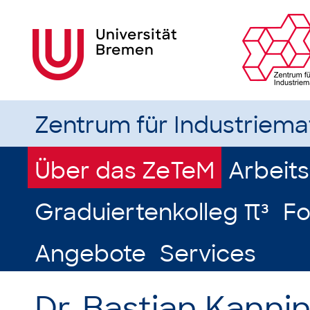
Zentrum für Industriem
Über das ZeTeM
Arbeit
Graduiertenkolleg π³
Fo
Angebote
Services
Dr. Bastian Kanni