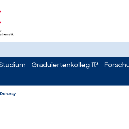
Studium
Graduiertenkolleg π³
Forsch
n Dekorsy