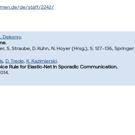
emen.de/de/staff/2242/
. Dekorsy
.
me.
, S. Straube, D. Kühn, N. Hoyer (Hrsg.), S. 127–136, Springer
ls
,
D. Trede
,
K. Kazimierski
.
ce Rule for Elastic-Net in Sporadic Communication.
2014.