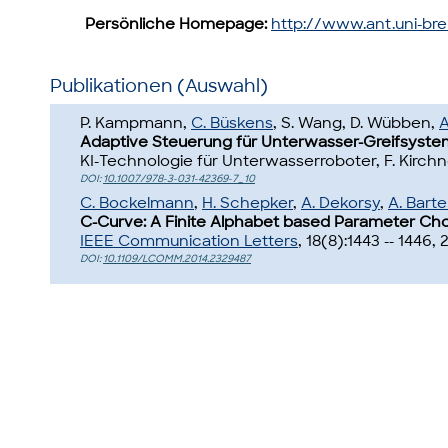
Persönliche Homepage:
http://www.ant.uni-br
Publikationen (Auswahl)
P. Kampmann,
C. Büskens
, S. Wang, D. Wübben,
A
Adaptive Steuerung für Unterwasser-Greifsyste
KI-Technologie für Unterwasserroboter, F. Kirchner
DOI:
10.1007/978-3-031-42369-7_10
C. Bockelmann
,
H. Schepker
,
A. Dekorsy
,
A. Barte
C-Curve: A Finite Alphabet based Parameter Choi
IEEE Communication Letters
, 18(8):1443 -- 1446, 
DOI:
10.1109/LCOMM.2014.2329487