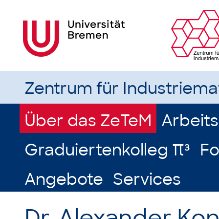
Zentrum für Industriem
Über das ZeTeM
Arbeit
Graduiertenkolleg π³
Fo
Angebote
Services
Dr. Alexander Ko