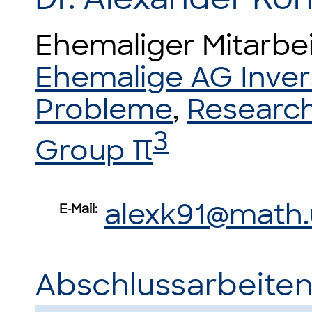
Ehemaliger Mitarbei
Ehemalige AG Inve
Probleme
,
Research
3
Group π
alexk91@math.
E-Mail:
Abschlussarbeiten