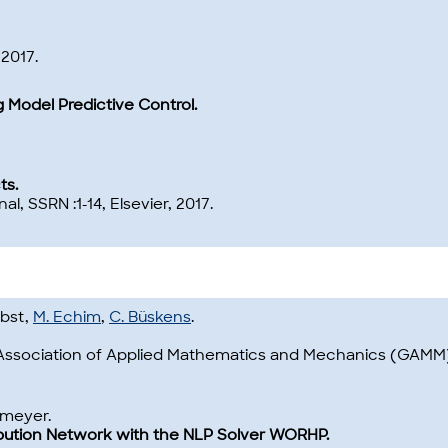
 2017.
 Model Predictive Control.
ts.
nal, SSRN :1-14, Elsevier, 2017.
obst,
M. Echim
,
C. Büskens
.
 Association of Applied Mathematics and Mechanics (GAMM)
lmeyer.
ribution Network with the NLP Solver WORHP.