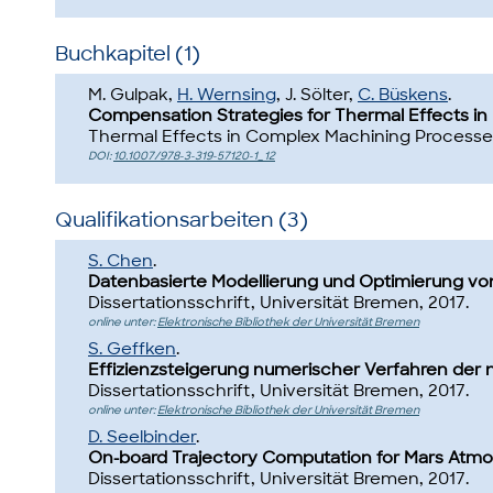
Buchkapitel (1)
M. Gulpak,
H. Wernsing
, J. Sölter,
C. Büskens
.
Compensation Strategies for Thermal Effects in D
Thermal Effects in Complex Machining Processes, 
DOI:
10.1007/978-3-319-57120-1_12
Qualifikationsarbeiten (3)
S. Chen
.
Datenbasierte Modellierung und Optimierung vo
Dissertationsschrift, Universität Bremen, 2017.
online unter:
Elektronische Bibliothek der Universität Bremen
S. Geffken
.
Effizienzsteigerung numerischer Verfahren der n
Dissertationsschrift, Universität Bremen, 2017.
online unter:
Elektronische Bibliothek der Universität Bremen
D. Seelbinder
.
On-board Trajectory Computation for Mars Atmosp
Dissertationsschrift, Universität Bremen, 2017.