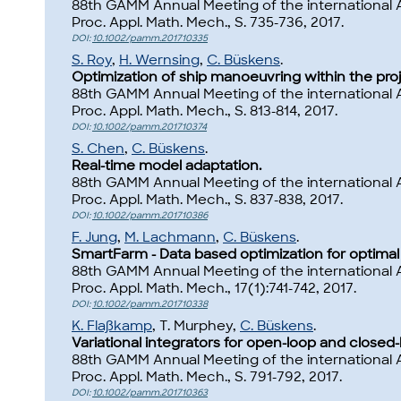
88th GAMM Annual Meeting of the international
Proc. Appl. Math. Mech., S. 735-736, 2017.
DOI:
10.1002/pamm.201710335
S. Roy
,
H. Wernsing
,
C. Büskens
.
Optimization of ship manoeuvring within the pro
88th GAMM Annual Meeting of the international
Proc. Appl. Math. Mech., S. 813-814, 2017.
DOI:
10.1002/pamm.201710374
S. Chen
,
C. Büskens
.
Real-time model adaptation.
88th GAMM Annual Meeting of the international
Proc. Appl. Math. Mech., S. 837-838, 2017.
DOI:
10.1002/pamm.201710386
F. Jung
,
M. Lachmann
,
C. Büskens
.
SmartFarm - Data based optimization for optim
88th GAMM Annual Meeting of the international
Proc. Appl. Math. Mech., 17(1):741-742, 2017.
DOI:
10.1002/pamm.201710338
K. Flaßkamp
, T. Murphey,
C. Büskens
.
Variational integrators for open-loop and closed
88th GAMM Annual Meeting of the international
Proc. Appl. Math. Mech., S. 791-792, 2017.
DOI:
10.1002/pamm.201710363