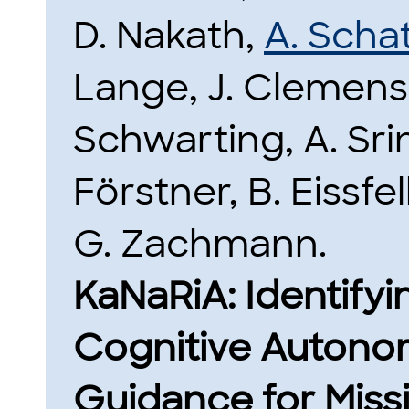
D. Nakath,
A. Schat
Lange, J. Clemens
Schwarting, A. Srin
Förstner, B. Eissfell
G. Zachmann.
KaNaRiA: Identifyi
Cognitive Autono
Guidance for Missi