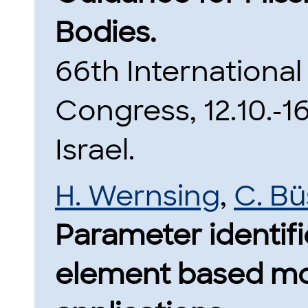
Bodies.
66th International
Congress, 12.10.-1
Israel.
H. Wernsing
,
C. B
Parameter identific
element based mo