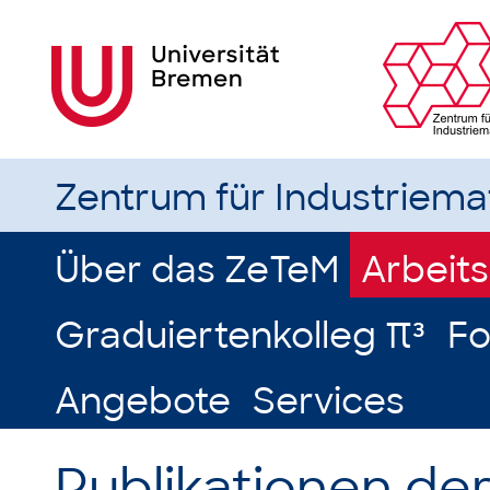
Zentrum für Industriem
Über das ZeTeM
Arbeit
Graduiertenkolleg π³
Fo
Angebote
Services
Publikationen de