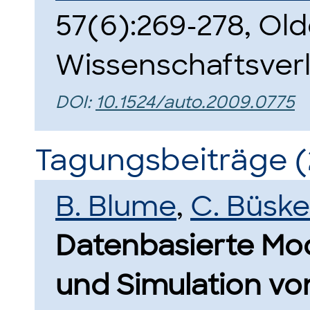
57(6):269-278, Ol
Wissenschaftsverl
DOI:
10.1524/auto.2009.0775
Tagungsbeiträge (
B. Blume
,
C. Büsk
Datenbasierte Mod
und Simulation vo