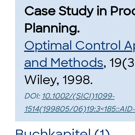
Case Study in Pro
Planning.
Optimal Control A
and Methods
, 19(
Wiley, 1998.
DOI:
10.1002/(SICI)1099-
1514(199805/06)19:3<185::AI
Buchkapitel (1)