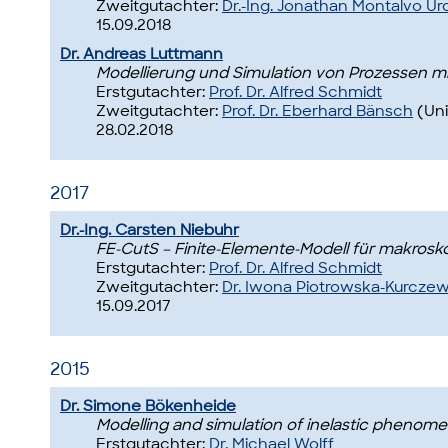
Zweitgutachter:
Dr.-Ing. Jonathan Montalvo Ur
15.09.2018
Dr. Andreas Luttmann
Modellierung und Simulation von Prozessen mit
Erstgutachter:
Prof. Dr. Alfred Schmidt
Zweitgutachter:
Prof. Dr. Eberhard Bänsch
(Uni
28.02.2018
2017
Dr.-Ing. Carsten Niebuhr
FE-CutS – Finite-Elemente-Modell für makrosk
Erstgutachter:
Prof. Dr. Alfred Schmidt
Zweitgutachter:
Dr. Iwona Piotrowska-Kurczew
15.09.2017
2015
Dr. Simone Bökenheide
Modelling and simulation of inelastic phenome
Erstgutachter:
Dr. Michael Wolff