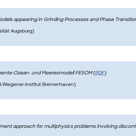
dels appearing in Grinding Processes and Phase Transitio
rsität Augsburg)
Elemente-Ozean- und Meeresmodell FESOM
(
PDF
)
red-Wegener-Institut Bremerhaven)
ment approach for multiphysics problems involving disconti