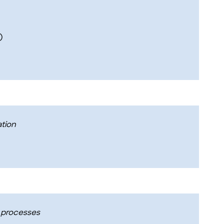
)
ation
t processes