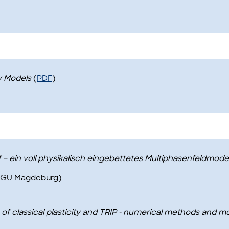
y Models
(
PDF
)
 ein voll physikalisch eingebettetes Multiphasenfeldmodel
OvGU Magdeburg)
n of classical plasticity and TRIP - numerical methods and 