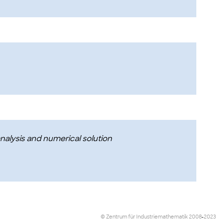
alysis and numerical solution
© Zentrum für Industriemathematik
2008
-
2023