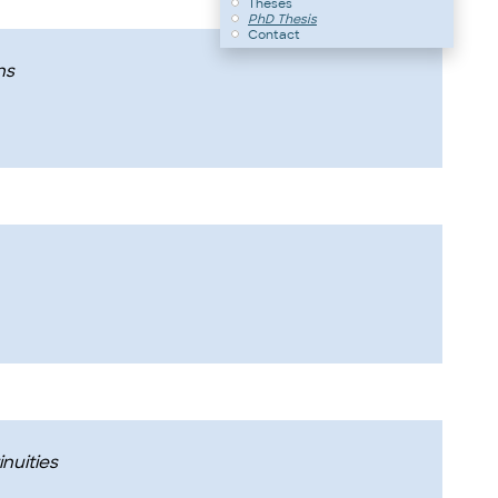
Theses
PhD Thesis
Contact
ns
nuities