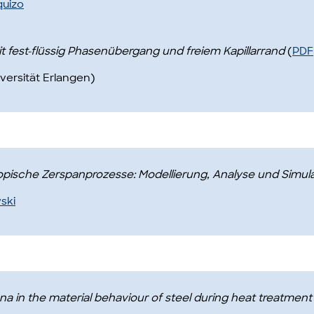
quizo
 fest-flüssig Phasenübergang und freiem Kapillarrand
(
PDF
versität Erlangen)
opische Zerspanprozesse: Modellierung, Analyse und Simul
ski
na in the material behaviour of steel during heat treatmen