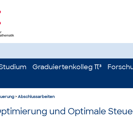
Studium
Graduiertenkolleg π³
Forsch
euerung
>
Abschlussarbeiten
Optimierung und Optimale Steu