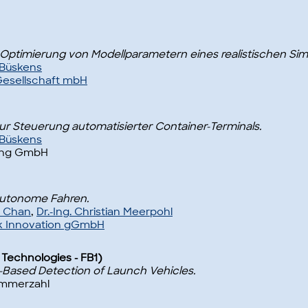
 Optimierung von Modellparametern eines realistischen Sim
f Büskens
Gesellschaft mbH
r Steuerung automatisierter Container-Terminals.
f Büskens
ting GmbH
autonome Fahren.
h Chan
,
Dr.-Ing. Christian Meerpohl
k Innovation gGmbH
 Technologies - FB1)
e-Based Detection of Launch Vehicles.
Lämmerzahl