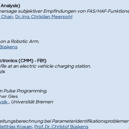
 Analysis)
hersage subjektiver Empfindungen von FAS/HAF-Funktione
h Chan
,
Dr.-Ing. Christian Meerpohl
on a Robotic Arm.
f Büskens
ctronics (CMM) - FB1)
le at an electric vehicle charging station.
zik
m Pulse Programming.
pher Gies
ysik
,
Universität Bremen
leitungsberechnung bei Parameteridentifikationsproblemen
Matthias Knauer
,
Prof. Dr. Christof Büskens