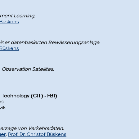
ement Learning.
f Büskens
einer datenbasierten Bewässerungsanlage.
f Büskens
Observation Satellites.
 Technology (CIT) - FB1)
s.
zik
rhersage von Verkehrsdaten.
uer
,
Prof. Dr. Christof Büskens