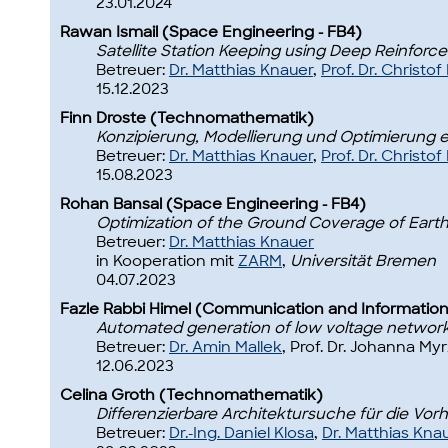
23.01.2024
Rawan Ismail (Space Engineering - FB4)
Satellite Station Keeping using Deep Reinforc
Betreuer:
Dr. Matthias Knauer
,
Prof. Dr. Christo
15.12.2023
Finn Droste (Technomathematik)
Konzipierung, Modellierung und Optimierung 
Betreuer:
Dr. Matthias Knauer
,
Prof. Dr. Christo
15.08.2023
Rohan Bansal (Space Engineering - FB4)
Optimization of the Ground Coverage of Earth 
Betreuer:
Dr. Matthias Knauer
in Kooperation mit
ZARM
,
Universität Bremen
04.07.2023
Fazle Rabbi Himel (Communication and Information
Automated generation of low voltage network
Betreuer:
Dr. Amin Mallek
, Prof. Dr. Johanna Myr
12.06.2023
Celina Groth (Technomathematik)
Differenzierbare Architektursuche für die Vo
Betreuer:
Dr.-Ing. Daniel Klosa
,
Dr. Matthias Kna