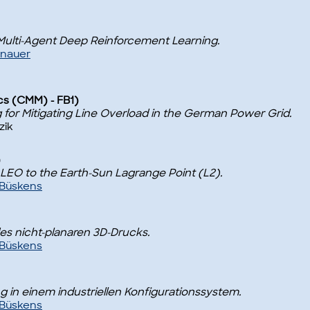
 Multi-Agent Deep Reinforcement Learning.
Knauer
cs (CMM) - FB1)
for Mitigating Line Overload in the German Power Grid.
zik
)
 LEO to the Earth-Sun Lagrange Point (L2).
f Büskens
des nicht-planaren 3D-Drucks.
f Büskens
g in einem industriellen Konfigurationssystem.
f Büskens