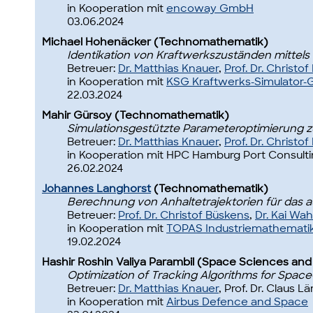
in Kooperation mit
encoway GmbH
03.06.2024
Michael Hohenäcker (Technomathematik)
Identikation von Kraftwerkszuständen mittels
Betreuer:
Dr. Matthias Knauer
,
Prof. Dr. Christo
in Kooperation mit
KSG Kraftwerks-Simulator-
22.03.2024
Mahir Gürsoy (Technomathematik)
Simulationsgestützte Parameteroptimierung zu
Betreuer:
Dr. Matthias Knauer
,
Prof. Dr. Christo
in Kooperation mit HPC Hamburg Port Consul
26.02.2024
Johannes Langhorst
(Technomathematik)
Berechnung von Anhaltetrajektorien für das 
Betreuer:
Prof. Dr. Christof Büskens
,
Dr. Kai Wa
in Kooperation mit
TOPAS Industriemathemati
19.02.2024
Hashir Roshin Valiya Parambil (Space Sciences and
Optimization of Tracking Algorithms for Spac
Betreuer:
Dr. Matthias Knauer
, Prof. Dr. Claus 
in Kooperation mit
Airbus Defence and Space