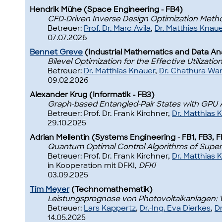
Hendrik Mühe (Space Engineering - FB4)
CFD-Driven Inverse Design Optimization Metho
Betreuer:
Prof. Dr. Marc Avila
,
Dr. Matthias Knau
07.07.2026
Bennet Greve
(Industrial Mathematics and Data Ana
Bilevel Optimization for the Effective Utilizat
Betreuer:
Dr. Matthias Knauer
,
Dr. Chathura Wa
09.02.2026
Alexander Krug (Informatik - FB3)
Graph-based Entangled-Pair States with GPU A
Betreuer: Prof. Dr. Frank Kirchner,
Dr. Matthias 
29.10.2025
Adrian Mellentin (Systems Engineering - FB1, FB3, 
Quantum Optimal Control Algorithms of Super
Betreuer: Prof. Dr. Frank Kirchner,
Dr. Matthias 
in Kooperation mit DFKI,
DFKI
03.09.2025
Tim Meyer
(Technomathematik)
Leistungsprognose von Photovoltaikanlagen: V
Betreuer:
Lars Kappertz
,
Dr.-Ing. Eva Dierkes
,
D
14.05.2025