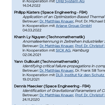
in Kooperation mit
OHB System AG
14.04.2022
Philipp Küsters (Space Engineering - FB4)
Application of an Optimization-Based Thermal 
Betreuer:
Dr. Matthias Knauer
, Prof. Dr. Michael
in Kooperation mit
Ariane Group GmbH
04.03.2022
Khanh Ly Nguyen (Technomathematik)
Anomalieerkennung in Zeitreihen industrieller
Betreuer:
Dr. Matthias Knauer
,
Prof. Dr. Christo
in Kooperation mit
SICK AG
,
Hamburg
02.06.2021
Yann Guillouët (Technomathematik)
Identifying critical failure-propagations in co
Betreuer:
Dr. Matthias Knauer
, Dr. Frank Sill Tor
in Kooperation mit
DLR, Institut für den Schutz
19.01.2021
Dennis Maecker (Space Engineering - FB4)
Identification of Gravitational Parameters of C
Betreuer:
Dr. Matthias Knauer
,
Prof. Dr. Christo
24.11.2020