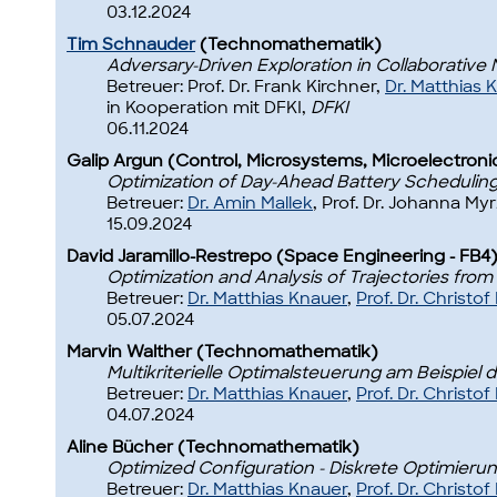
03.12.2024
Tim Schnauder
(Technomathematik)
Adversary-Driven Exploration in Collaborative
Betreuer: Prof. Dr. Frank Kirchner,
Dr. Matthias 
in Kooperation mit DFKI,
DFKI
06.11.2024
Galip Argun (Control, Microsystems, Microelectroni
Optimization of Day-Ahead Battery Scheduling 
Betreuer:
Dr. Amin Mallek
, Prof. Dr. Johanna Myr
15.09.2024
David Jaramillo-Restrepo (Space Engineering - FB4
Optimization and Analysis of Trajectories from
Betreuer:
Dr. Matthias Knauer
,
Prof. Dr. Christo
05.07.2024
Marvin Walther (Technomathematik)
Multikriterielle Optimalsteuerung am Beispiel 
Betreuer:
Dr. Matthias Knauer
,
Prof. Dr. Christo
04.07.2024
Aline Bücher (Technomathematik)
Optimized Configuration - Diskrete Optimierun
Betreuer:
Dr. Matthias Knauer
,
Prof. Dr. Christo