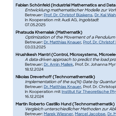
Fabian Schönfeld (Industrial Mathematics and Data
Entwicklung mathematischer Modelle zur Vor
Betreuer:
Prof. Dr. Christof Büskens
,
Dr. Kai Wa
in Kooperation mit Audi AG,
Ingolstadt
07.05.2025
Phatsuda Khemalak (Mathematik)
Optimization of the Movement of a Pendulum 
Betreuer:
Dr. Matthias Knauer
,
Prof. Dr. Christo
03.03.2025
Hrushikesh Mantri (Control, Microsystems, Microele
A data-driven approach to predict the load profi
Betreuer:
Dr. Amin Mallek
, Prof. Dr. Johanna Myr
18.12.2024
Nikolas Dreverhoff (Technomathematik)
Implementation of the su(N) Gate by Quantu
Betreuer:
Dr. Matthias Knauer
, Prof. Dr. Christo
in Kooperation mit
Institut für Theoretische Ph
16.12.2024
Martin Roberto Castillo Hund (Technomathematik)
Vergleich unterschiedlicher Methoden zur Ab
Betreuer:
Marek Wiesner
,
Marcel Jacobse
,
Dr. 