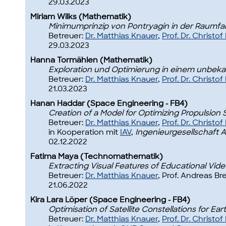
29.03.2023
Miriam Wilks (Mathematik)
Minimumprinzip von Pontryagin in der Raumf
Betreuer:
Dr. Matthias Knauer
,
Prof. Dr. Christo
29.03.2023
Hanna Tormählen (Mathematik)
Exploration und Optimierung in einem unbekan
Betreuer:
Dr. Matthias Knauer
,
Prof. Dr. Christo
21.03.2023
Hanan Haddar (Space Engineering - FB4)
Creation of a Model for Optimizing Propulsion 
Betreuer:
Dr. Matthias Knauer
,
Prof. Dr. Christo
in Kooperation mit
IAV
,
Ingenieurgesellschaft
02.12.2022
Fatima Maya (Technomathematik)
Extracting Visual Features of Educational Vid
Betreuer:
Dr. Matthias Knauer
, Prof. Andreas Bre
21.06.2022
Kira Lara Löper (Space Engineering - FB4)
Optimisation of Satellite Constellations for 
Betreuer:
Dr. Matthias Knauer
,
Prof. Dr. Christo