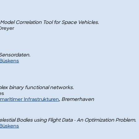
Model Correlation Tool for Space Vehicles.
 Dreyer
 Sensordaten.
f Büskens
mplex binary functional networks.
res
 maritimer Infrastrukturen
,
Bremerhaven
elestial Bodies using Flight Data - An Optimization Problem.
f Büskens