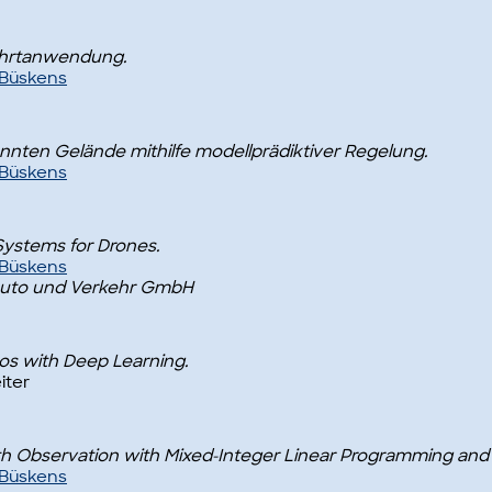
ahrtanwendung.
f Büskens
nten Gelände mithilfe modellprädiktiver Regelung.
f Büskens
Systems for Drones.
f Büskens
 Auto und Verkehr GmbH
eos with Deep Learning.
iter
Earth Observation with Mixed-Integer Linear Programming an
f Büskens