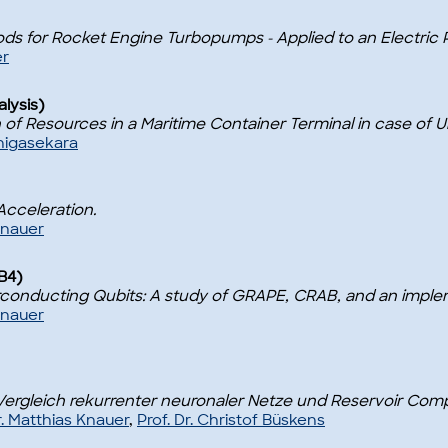
ds for Rocket Engine Turbopumps - Applied to an Electric
er
lysis)
ion of Resources in a Maritime Container Terminal in case of 
nigasekara
cceleration.
Knauer
FB4)
conducting Qubits: A study of GRAPE, CRAB, and an implem
Knauer
ergleich rekurrenter neuronaler Netze und Reservoir Comp
r. Matthias Knauer
,
Prof. Dr. Christof Büskens