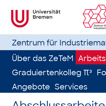
Zentrum für Industriem
Über das ZeTeM
Arbeit
Graduiertenkolleg π³
Fo
Angebote
Services
Abschlussarbeite