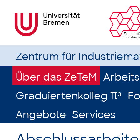
Zentrum für Industriem
Über das ZeTeM
Arbeit
Graduiertenkolleg π³
Fo
Angebote
Services
Abschlussarbeiten