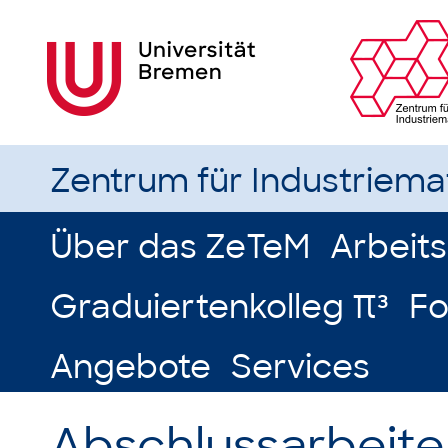
Zentrum für Industriem
Über das ZeTeM
Arbeit
Graduiertenkolleg π³
Fo
Angebote
Services
Abschlussarbeite