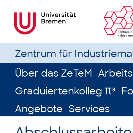
Zentrum für Industriem
Über das ZeTeM
Arbeit
Graduiertenkolleg π³
Fo
Angebote
Services
Abschlussarbeite