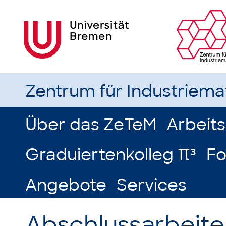
Zentrum für Industriem
Über das ZeTeM
Arbeit
Graduiertenkolleg π³
Fo
Angebote
Services
Abschlussarbeite