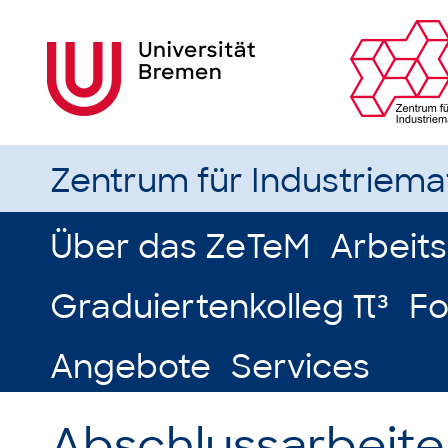
Zentrum für Industriem
Über das ZeTeM
Arbeit
Graduiertenkolleg π³
Fo
Angebote
Services
Abschlussarbeite