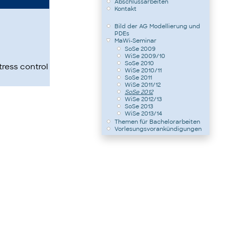
Abschlussarbeiten
Kontakt
Bild der AG Modellierung und
PDEs
MaWi-Seminar
SoSe 2009
WiSe 2009/10
SoSe 2010
tress control
WiSe 2010/11
SoSe 2011
WiSe 2011/12
SoSe 2012
WiSe 2012/13
SoSe 2013
WiSe 2013/14
Themen für Bachelorarbeiten
Vorlesungsvorankündigungen