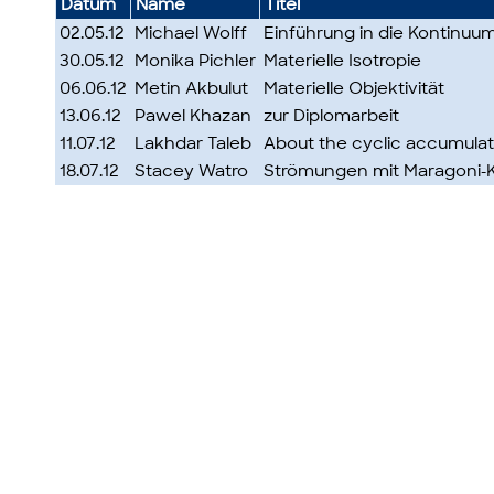
Datum
Name
Titel
02.05.12
Michael Wolff
Einführung in die Kontinu
30.05.12
Monika Pichler
Materielle Isotropie
06.06.12
Metin Akbulut
Materielle Objektivität
13.06.12
Pawel Khazan
zur Diplomarbeit
11.07.12
Lakhdar Taleb
About the cyclic accumulati
18.07.12
Stacey Watro
Strömungen mit Maragoni-