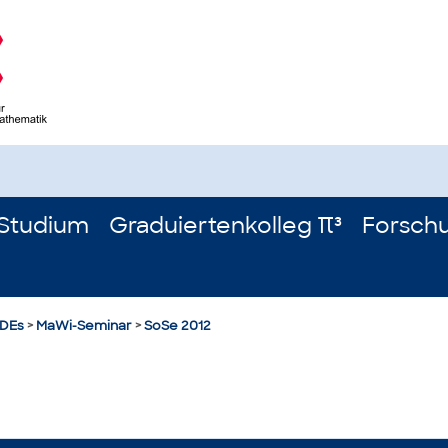
Studium
Graduiertenkolleg π³
Forsch
PDEs
>
MaWi-Seminar
>
SoSe 2012