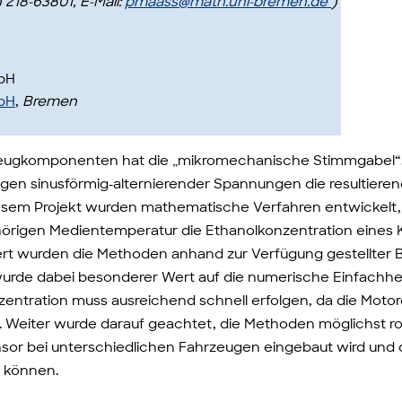
 218-63801, E-Mail:
pmaass@math.uni-bremen.de
)
bH
bH
,
Bremen
eugkomponenten hat die „mikromechanische Stimmgabel“, ei
legen sinusförmig-alternierender Spannungen die resultie
diesem Projekt wurden mathematische Verfahren entwicke
hörigen Medientemperatur die Ethanolkonzentration eines 
iert wurden die Methoden anhand zur Verfügung gestellter B
urde dabei besonderer Wert auf die numerische Einfachhei
entration muss ausreichend schnell erfolgen, da die Motor
. Weiter wurde darauf geachtet, die Methoden möglichst ro
nsor bei unterschiedlichen Fahrzeugen eingebaut wird u
 können.