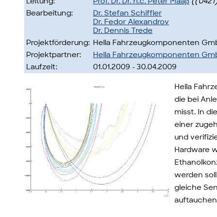
Leitung:
Prof. Dr. Dr. h.c. Peter Maaß
((0421)
Bearbeitung:
Dr. Stefan Schiffler
Dr. Fedor Alexandrov
Dr. Dennis Trede
Projektförderung:
Hella Fahrzeugkomponenten Gm
Projektpartner:
Hella Fahrzeugkomponenten Gm
Laufzeit:
01.01.2009 - 30.04.2009
Hella Fahrz
die bei An
misst. In 
einer zuge
und verifiz
Hardware w
Ethanolkonz
werden soll
gleiche Se
auftauchen