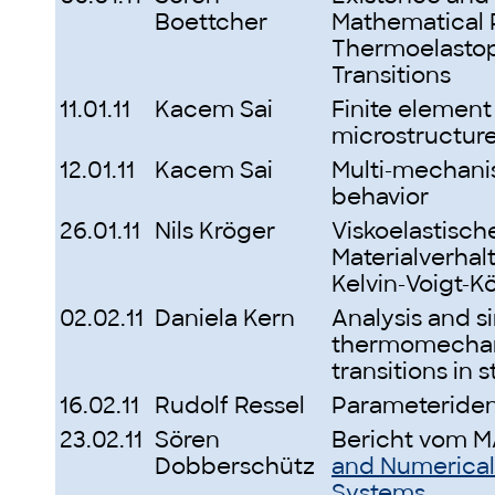
Boettcher
Mathematical 
Thermoelastopl
Transitions
11.01.11
Kacem Sai
Finite element 
microstructur
12.01.11
Kacem Sai
Multi-mechani
behavior
26.01.11
Nils Kröger
Viskoelastisch
Materialverhal
Kelvin-Voigt-K
02.02.11
Daniela Kern
Analysis and s
thermomechan
transitions in s
16.02.11
Rudolf Ressel
Parameterident
23.02.11
Sören
Bericht vom 
Dobberschütz
and Numerical 
Systems