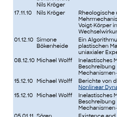
Nils Kröger
17.11.10
Nils Kröger
Rheologische
Mehrmechanism
Voigt-Körper i
Wechselwirku
01.12.10
Simone
Ein Algorithm
Bökenheide
plastischen Mat
uniaxialer Ex
08.12.10
Michael Wolff
Inelastisches 
Beschreibung m
Mechanismen-
15.12.10
Michael Wolff
Berichte von 
Nonlinear Dyn
15.12.10
Michael Wolff
Inelastisches 
Beschreibung m
Mechanismen
05.01.11
Sören
Existence and 