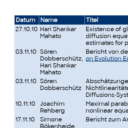
Datum
Name
Titel
27.10.10
Hari Shankar
Existence of gl
Mahato
diffusion equa
estimates for 
03.11.10
Sören
Bericht von d
Dobberschütz,
on Evolution E
Hari Shankar
Mahato
03.11.10
Sören
Abschätzungen
Dobberschütz
Nichtlinearität
Diffusions-Sy
10.11.10
Joachim
Maximal parabo
Rehberg
nonlinear equ
17.11.10
Simone
Bericht zum Ar
Bökenheide,