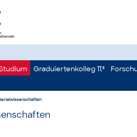
Studium
Graduiertenkolleg π³
Forsch
erialwissenschaften
senschaften