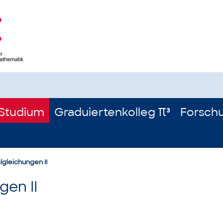
Studium
Graduiertenkolleg π³
Forsch
algleichungen II
gen II