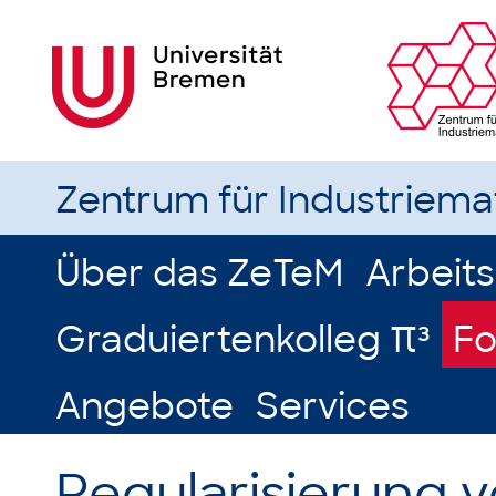
Zentrum für Industriem
Über das ZeTeM
Arbeit
Graduiertenkolleg π³
Fo
Angebote
Services
Regularisierung v