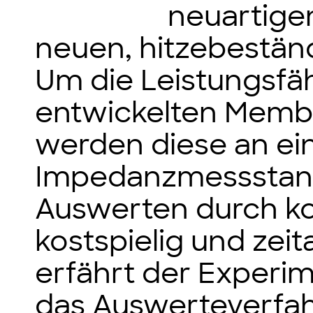
neuartigen
neuen, hitzebestä
Um die Leistungsfäh
entwickelten Membr
werden diese an e
Impedanzmessstand
Auswerten durch ko
kostspielig und ze
erfährt der Experim
das Auswerteverfa