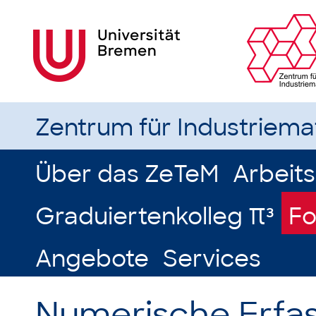
Zentrum für Industriem
Über das ZeTeM
Arbeit
Graduiertenkolleg π³
Fo
Angebote
Services
Numerische Erfa